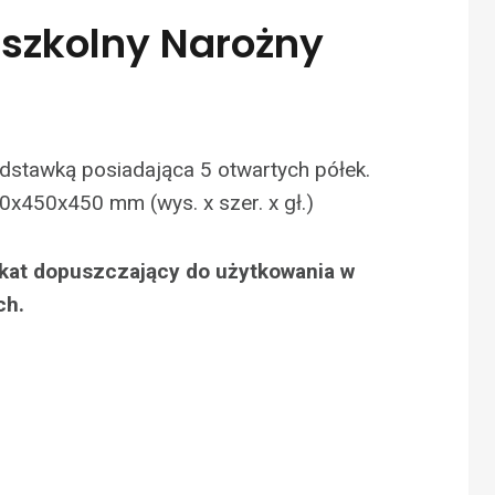
dszkolny Narożny
dstawką posiadająca 5 otwartych półek.
0x450x450 mm (wys. x szer. x gł.)
fikat dopuszczający do użytkowania w
ch.
N