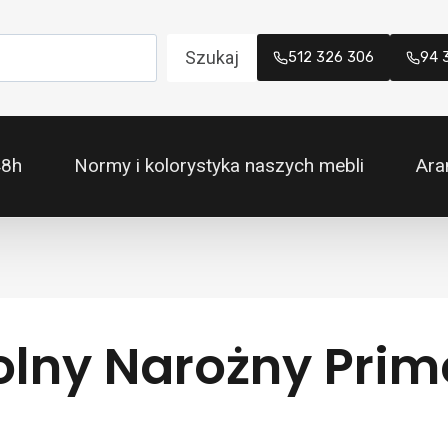
Szukaj
512 326 306
94 
48h
Normy i kolorystyka naszych mebli
Ara
olny Narożny Prim