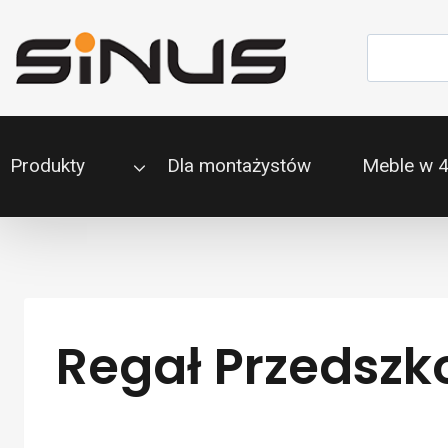
Przejdź
do
Szukaj
treści
Produkty
Dla montażystów
Meble w 
Regał Przedszk