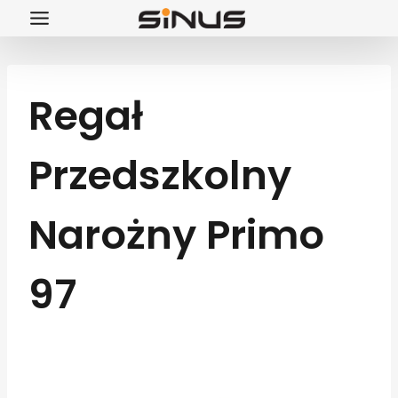
Przejdź
do
treści
Regał
Przedszkolny
Narożny Primo
97