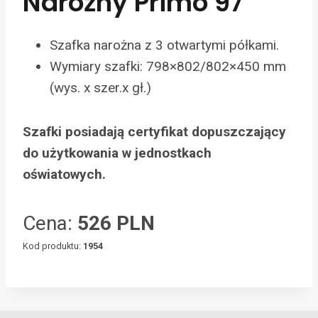
Narożny Primo 97
Szafka narożna z 3 otwartymi półkami.
Wymiary szafki: 798×802/802×450 mm
(wys. x szer.x gł.)
Szafki posiadają certyfikat dopuszczający
do użytkowania w jednostkach
oświatowych.
Cena:
526 PLN
Kod produktu:
1954