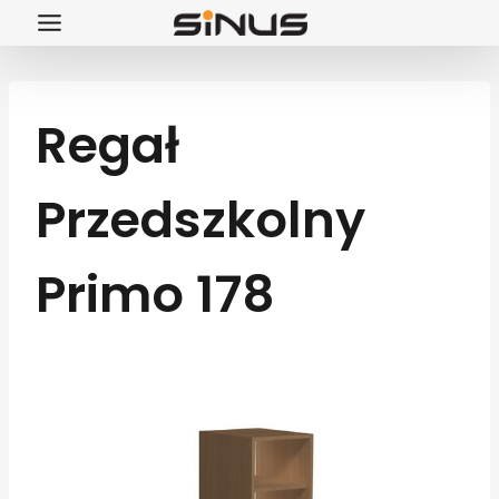
Przejdź
do
treści
Regał
Przedszkolny
Primo 178