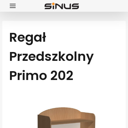
Przejdź
do
treści
Regał
Przedszkolny
Primo 202