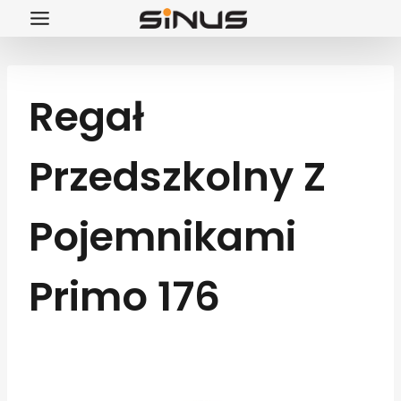
Przejdź
do
treści
Regał
Przedszkolny Z
Pojemnikami
Primo 176