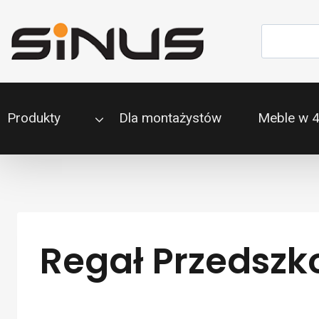
Przejdź
do
Szukaj
treści
Produkty
Dla montażystów
Meble w 
Regał Przedszk