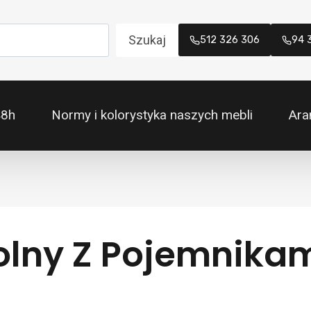
Szukaj
512 326 306
94 
48h
Normy i kolorystyka naszych mebli
Ara
olny Z Pojemnikam