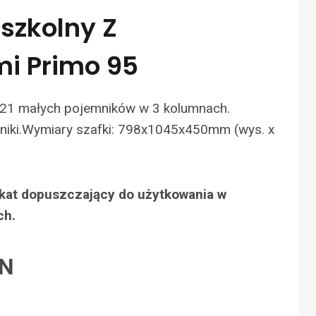
szkolny Z
i Primo 95
 21 małych pojemników w 3 kolumnach.
niki.Wymiary szafki: 798x1045x450mm (wys. x
fikat dopuszczający do użytkowania w
ch.
LN