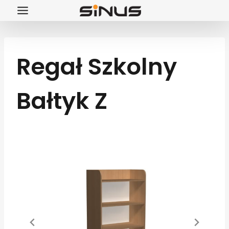
Przejdź
do
treści
Regał Szkolny
Bałtyk Z