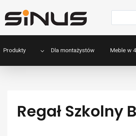
Przejdź
do
Szukaj
treści
Produkty
Dla montażystów
Meble w 
Regał Szkolny B