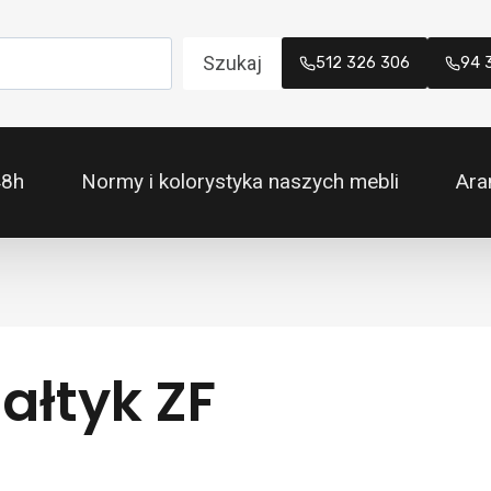
Szukaj
512 326 306
94 
48h
Normy i kolorystyka naszych mebli
Ara
ałtyk ZF