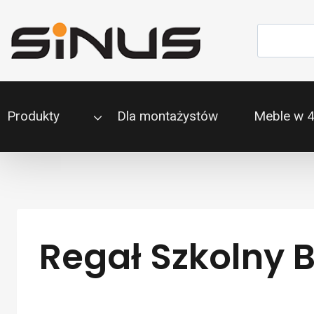
Przejdź
do
Szukaj
treści
Produkty
Dla montażystów
Meble w 
Regał Szkolny 