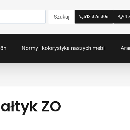
Szukaj
512 326 306
94 
48h
Normy i kolorystyka naszych mebli
Ara
Bałtyk ZO