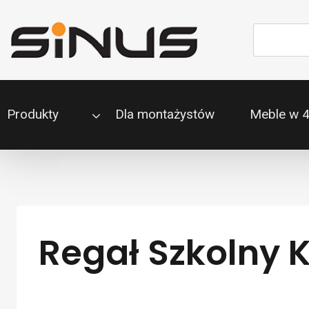
Przejdź
do
Szukaj
treści
Produkty
Dla montażystów
Meble w 
Regał Szkolny 