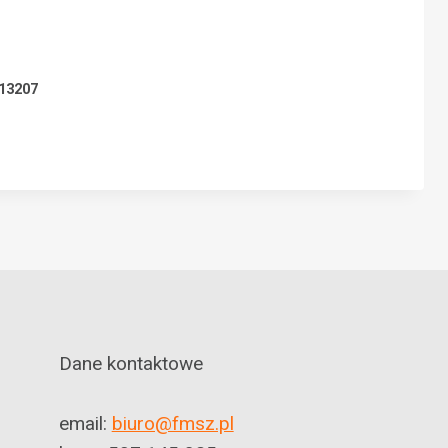
N
13207
Dane kontaktowe
email:
biuro@fmsz.pl