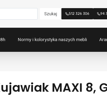
Szukaj
512 326 306
94 
48h
Normy i kolorystyka naszych mebli
Ara
Kujawiak MAXI 8, 