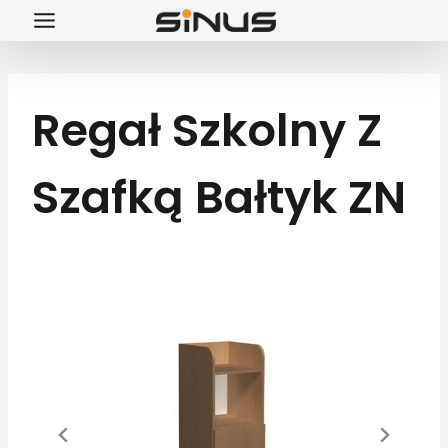
Przejdź
do
treści
Regał Szkolny Z
Szafką Bałtyk ZN