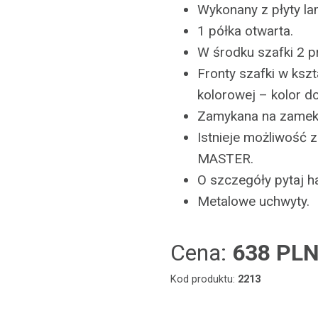
Wykonany z płyty l
1 półka otwarta.
W środku szafki 2 p
Fronty szafki w kszt
kolorowej – kolor d
Zamykana na zamek 
Istnieje możliwość
MASTER.
O szczegóły pytaj 
Metalowe uchwyty.
Cena:
638 PL
Kod produktu:
2213