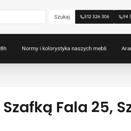
Szukaj
512 326 306
94 
48h
Normy i kolorystyka naszych mebli
Ara
 Szafką Fala 25, 