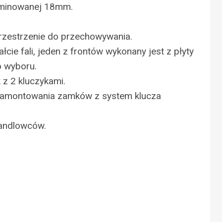
aminowanej 18mm.
rzestrzenie do przechowywania.
ałcie fali, jeden z frontów wykonany jest z płyty
o wyboru.
z 2 kluczykami.
 zamontowania zamków z system klucza
handlowców.
N