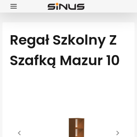
Przejdź
do
treści
Regał Szkolny Z
Szafką Mazur 10