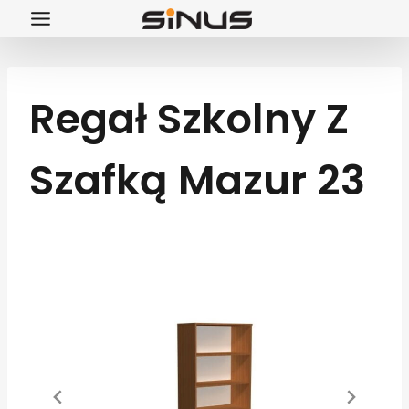
Przejdź
do
treści
Regał Szkolny Z
Szafką Mazur 23