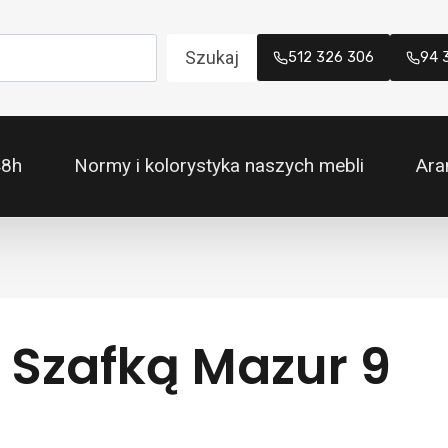
Szukaj
512 326 306
94 
48h
Normy i kolorystyka naszych mebli
Ara
 Szafką Mazur 9