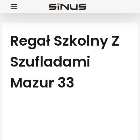
Przejdź
do
treści
Regał Szkolny Z
Szufladami
Mazur 33