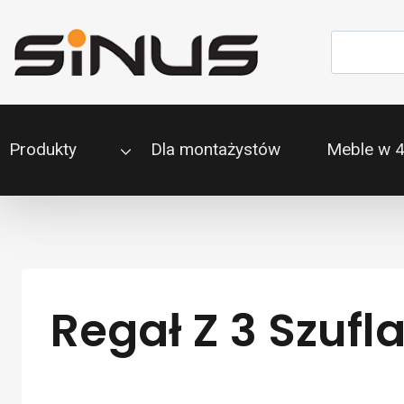
Przejdź
do
Szukaj
treści
Produkty
Dla montażystów
Meble w 
Regał Z 3 Szuf