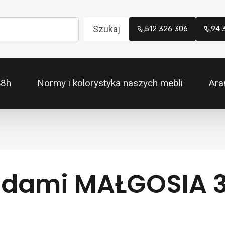
Szukaj
512 326 306
94 
48h
Normy i kolorystyka naszych mebli
Ara
ladami MAŁGOSIA 