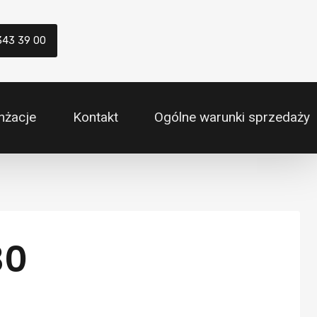
343 39 00
nżacje
Kontakt
Ogólne warunki sprzedaży
30