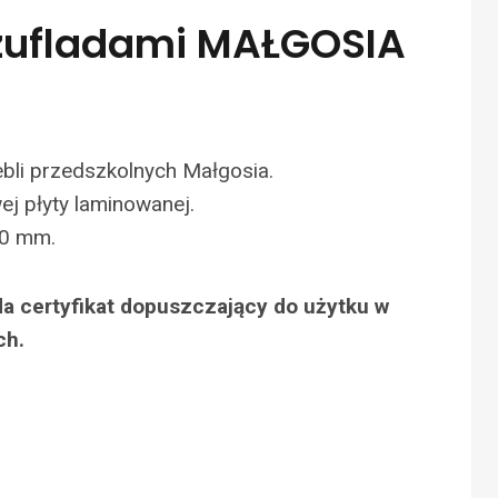
Szufladami MAŁGOSIA
bli przedszkolnych Małgosia.
j płyty laminowanej.
0 mm.
a certyfikat dopuszczający do użytku w
ch.
N