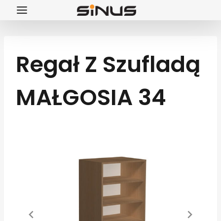
Przejdź
do
treści
Regał Z Szufladą
MAŁGOSIA 34