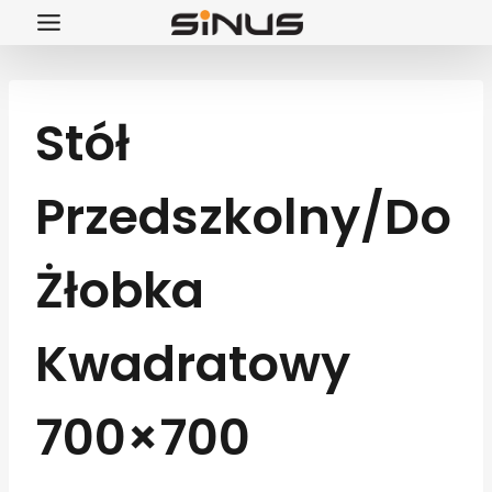
Przejdź
do
treści
Stół
Przedszkolny/do
Żłobka
Kwadratowy
700×700