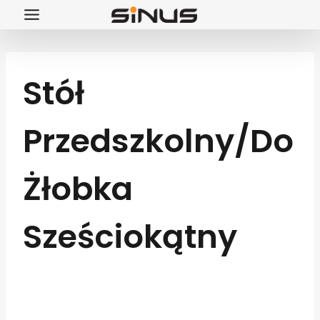
Przejdź
do
treści
Stół
Przedszkolny/do
Żłobka
Sześciokątny