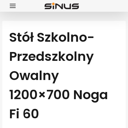
Przejdź
do
treści
Stół Szkolno-
Przedszkolny
Owalny
1200×700 Noga
Fi 60