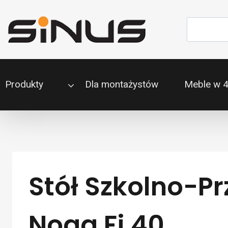
Przejdź
do
Szukaj
treści
Produkty
Dla montażystów
Meble w 
Stół Szkolno-P
Noga Fi 40