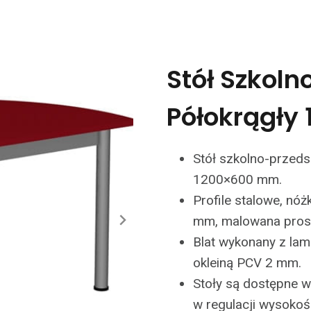
Stół Szkoln
Półokrągły
Stół szkolno-przeds
1200×600 mm.
Profile stalowe, nóż
mm, malowana pros
Blat wykonany z lam
okleiną PCV 2 mm.
Stoły są dostępne w 
w regulacji wysokośc