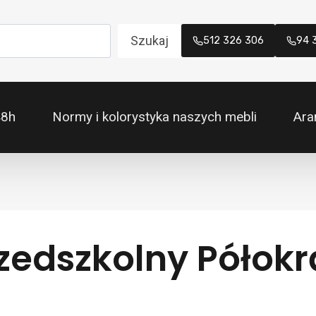
Szukaj
512 326 306
94 
48h
Normy i kolorystyka naszych mebli
Ara
rzedszkolny Półok