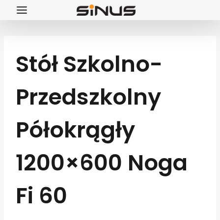
Przejdź
do
treści
Stół Szkolno-
Przedszkolny
Półokrągły
1200×600 Noga
Fi 60