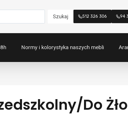
Szukaj
512 326 306
94 
48h
Normy i kolorystyka naszych mebli
Ara
rzedszkolny/do Żło