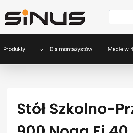
Przejdź
do
Szukaj
treści
Produkty
Dla montażystów
Meble w 
Stół Szkolno-P
900 Noga Fi 40