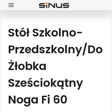
Przejdź
do
treści
Stół Szkolno-
Przedszkolny/do
Żłobka
Sześciokątny
Noga Fi 60