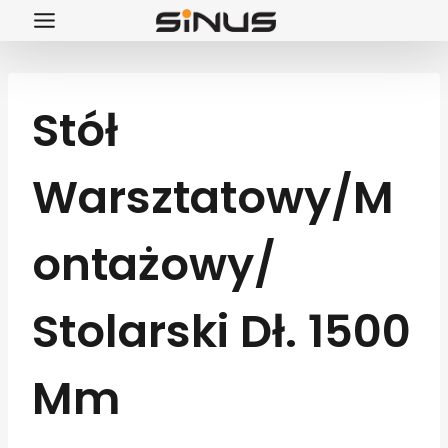
Przejdź
do
treści
Stół
Warsztatowy/m
Ontażowy/
Stolarski Dł. 1500
Mm