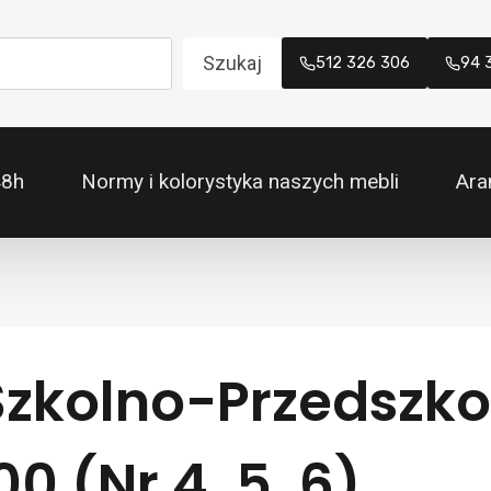
Szukaj
512 326 306
94 
48h
Normy i kolorystyka naszych mebli
Ara
Szkolno-Przedszkol
 (Nr 4, 5, 6)