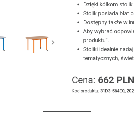
Dzięki kółkom stoli
Stolik posiada bla
Dostępny także w in
Aby wybrać odpowied
produktu”.
Stoliki idealnie nad
tematycznych, świetli
Cena:
662 PL
Kod produktu:
31D3-564E0_202