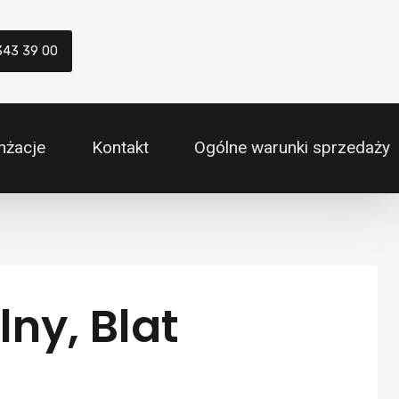
343 39 00
nżacje
Kontakt
Ogólne warunki sprzedaży
ny, Blat