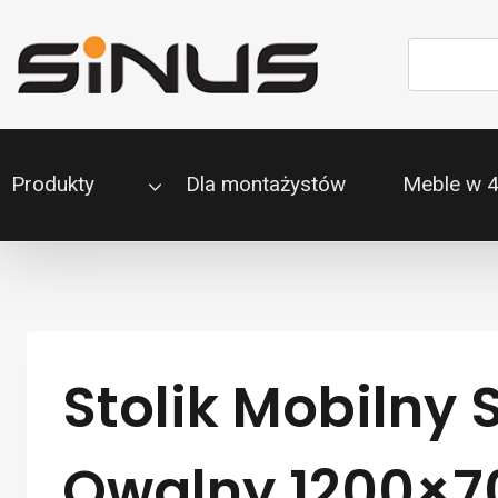
Przejdź
do
Szukaj
treści
Produkty
Dla montażystów
Meble w 
Stolik Mobilny 
Owalny 1200×700