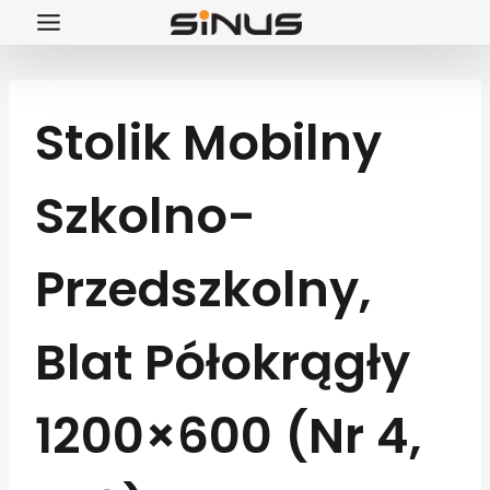
Przejdź
do
treści
Stolik Mobilny
Szkolno-
Przedszkolny,
Blat Półokrągły
1200×600 (Nr 4,