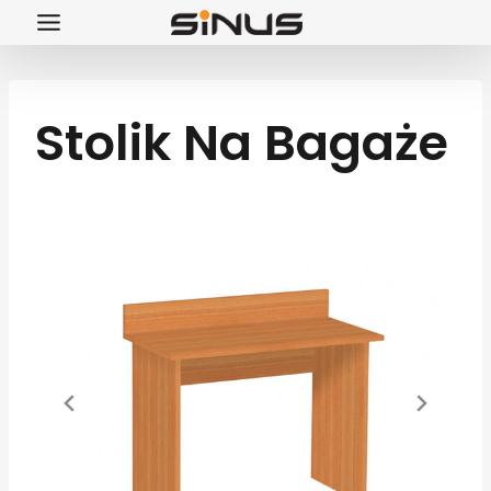
Przejdź
do
treści
Stolik Na Bagaże