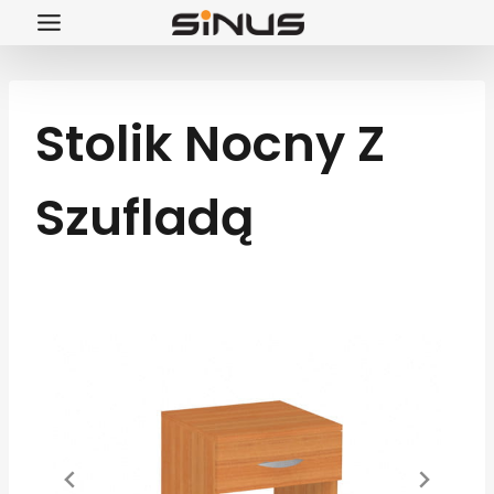
Przejdź
do
treści
Stolik Nocny Z
Szufladą