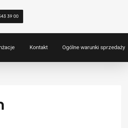
343 39 00
nżacje
Kontakt
Ogólne warunki sprzedaży
m