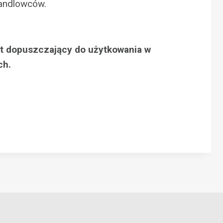
handlowców.
at dopuszczający do użytkowania w
ch.
N