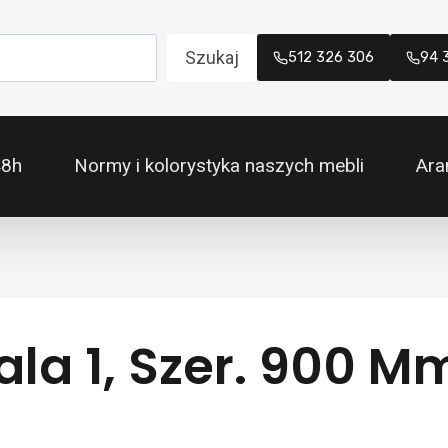
Szukaj
512 326 306
94 
48h
Normy i kolorystyka naszych mebli
Ara
la 1, Szer. 900 M