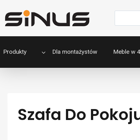
Przejdź
do
Szukaj
treści
Produkty
Dla montażystów
Meble w 
Szafa Do Pokoju