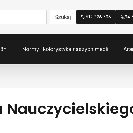
Szukaj
512 326 306
94 
48h
Normy i kolorystyka naszych mebli
Ara
 Nauczycielskiego