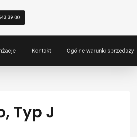
343 39 00
nżacje
Kontakt
Ogólne warunki sprzedaży
, Typ J