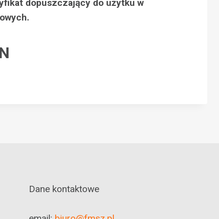
yfikat dopuszczający do użytku w
towych.
LN
Dane kontaktowe
email:
biuro@fmsz.pl