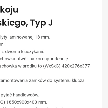
okoju
kiego, Typ J
łyty laminowanej 18 mm.
mi.
 z dwoma kluczykami.
chowka otwór na korespondencję.
 schowka w środku to (WxSxG) 420x276x377
i zamontowania zamków do systemu klucza
 pytać handlowców.
xG) 1850x900x400 mm.