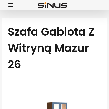
Przejdź
do
treści
Szafa Gablota Z
Witryną Mazur
26