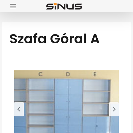
Przejdź
do
treści
Szafa Góral A