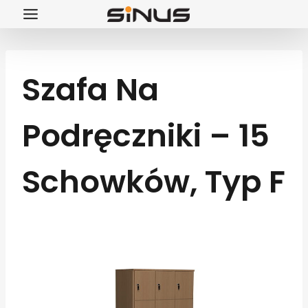
Przejdź
do
treści
Szafa Na
Podręczniki – 15
Schowków, Typ F