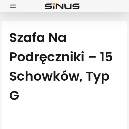
Przejdź
do
treści
Szafa Na
Podręczniki – 15
Schowków, Typ
G