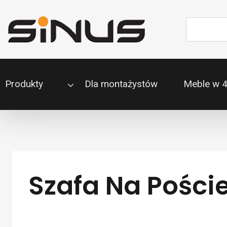
Przejdź
do
Szukaj
treści
Produkty
Dla montażystów
Meble w 
Szafa Na Pości