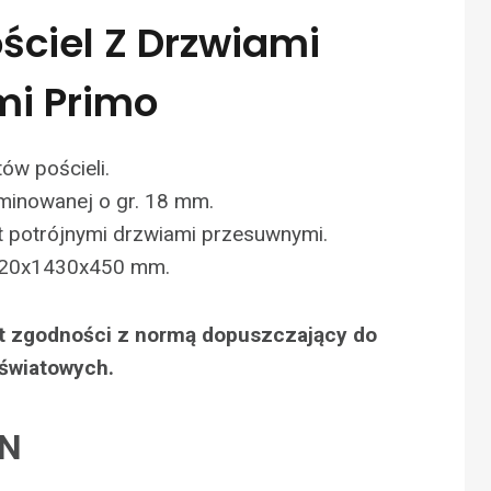
ściel Z Drzwiami
i Primo
ów pościeli.
minowanej o gr. 18 mm.
t potrójnymi drzwiami przesuwnymi.
020x1430x450 mm.
at zgodności z normą dopuszczający do
światowych.
LN