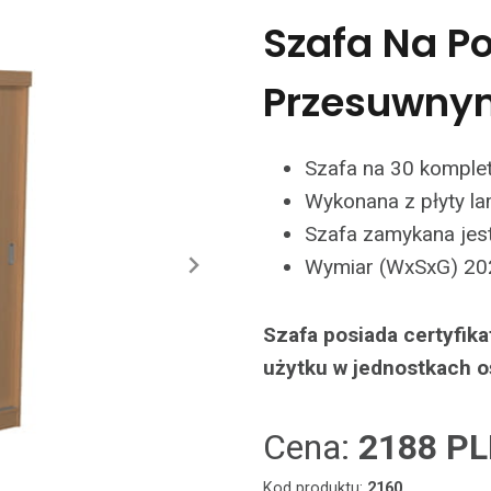
Szafa Na Po
Przesuwnym
Szafa na 30 komplet
Wykonana z płyty la
Szafa zamykana jes
Wymiar (WxSxG) 2
Szafa posiada certyfik
użytku w jednostkach o
Cena:
2188 P
Kod produktu:
2160