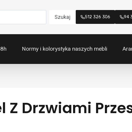
Szukaj
512 326 306
94 
48h
Normy i kolorystyka naszych mebli
Ara
el Z Drzwiami Prz