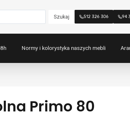
Szukaj
512 326 306
94 
48h
Normy i kolorystyka naszych mebli
Ara
olna Primo 80