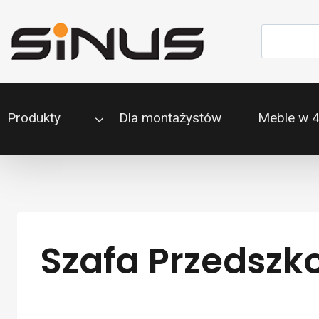
Przejdź
do
Szukaj
treści
Produkty
Dla montażystów
Meble w 
Szafa Przedszk