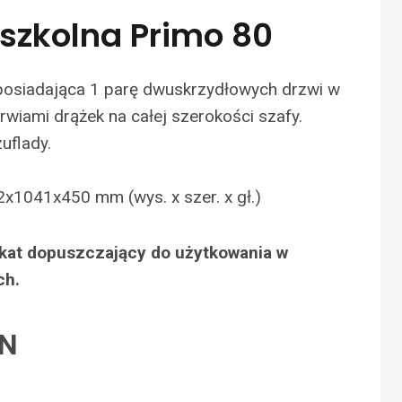
dszkolna Primo 80
posiadająca 1 parę dwuskrzydłowych drzwi w
rwiami drążek na całej szerokości szafy.
uflady.
x1041x450 mm (wys. x szer. x gł.)
fikat dopuszczający do użytkowania w
ch.
LN