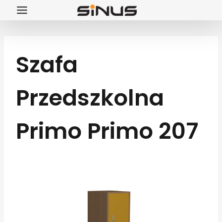
Przejdź
do
treści
Szafa
Przedszkolna
Primo Primo 207