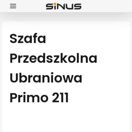
Przejdź
do
treści
Szafa
Przedszkolna
Ubraniowa
Primo 211