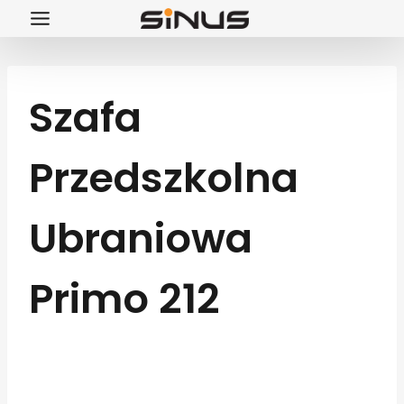
Przejdź
do
treści
Szafa
Przedszkolna
Ubraniowa
Primo 212