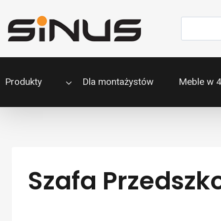
Przejdź
do
Szukaj
treści
Produkty
Dla montażystów
Meble w 
Szafa Przedszk