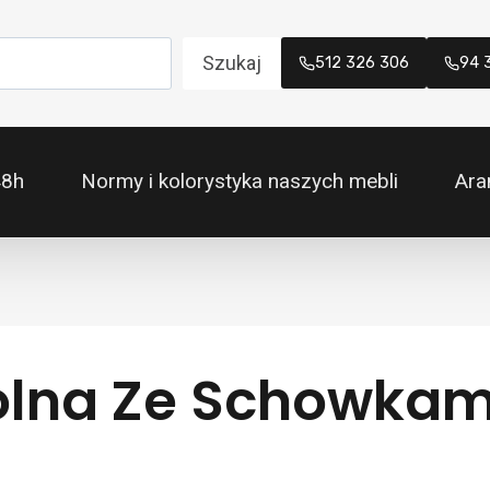
Szukaj
512 326 306
94 
48h
Normy i kolorystyka naszych mebli
Ara
olna Ze Schowkam