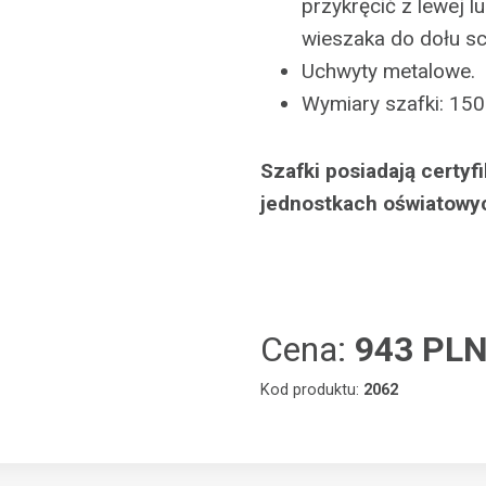
przykręcić z lewej l
wieszaka do dołu s
Uchwyty metalowe.
Wymiary szafki: 150
Szafki posiadają certy
jednostkach oświatowy
Cena:
943 PL
Kod produktu:
2062