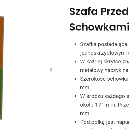
Szafa Przed
Schowkami
Szafka posiadająca 
jednoskrzydłowymi 
W każdej skrytce zna
metalowy haczyk na 
Szerokość schowka
mm.
W środku każdego s
około 171 mm. Prze
mm.
Pod półką jest nap