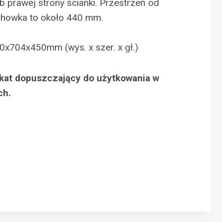
ub prawej strony ścianki. Przestrzeń od
chowka to około 440 mm.
0x704x450mm (wys. x szer. x gł.)
fikat dopuszczający do użytkowania w
ch.
N