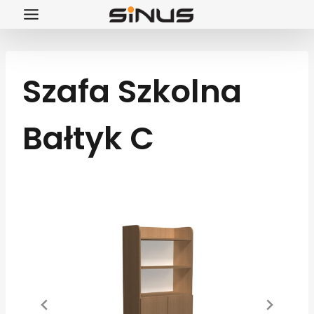
Przejdź
do
treści
Szafa Szkolna
Bałtyk C