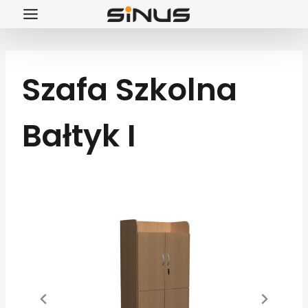
Przejdź
do
treści
Szafa Szkolna
Bałtyk I