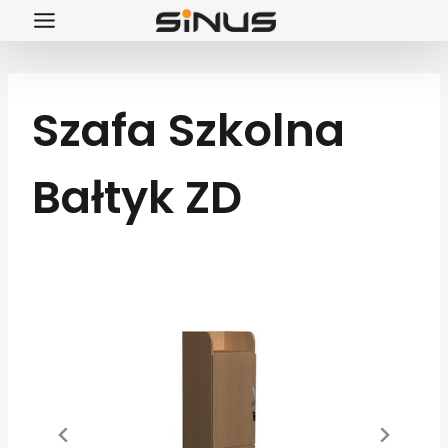
Przejdź
do
treści
Szafa Szkolna
Bałtyk ZD