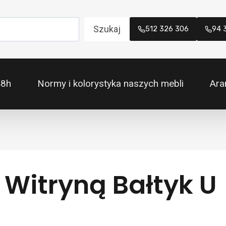
Szukaj
512 326 306
94 
48h
Normy i kolorystyka naszych mebli
Ara
 Witryną Bałtyk U