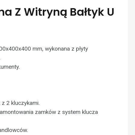
na Z Witryną Bałtyk U
00x400x400 mm, wykonana z płyty
.
kumenty.
z 2 kluczykami.
 zamontowania zamków z system klucza
handlowców.