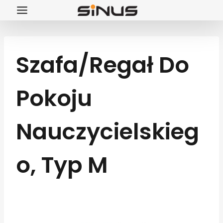
Przejdź
do
treści
Szafa/regał Do
Pokoju
Nauczycielskieg
O, Typ M