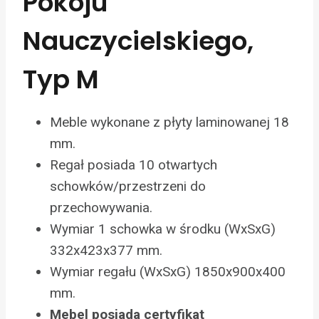
Pokoju
Nauczycielskiego,
Typ M
Meble wykonane z płyty laminowanej 18
mm.
Regał posiada 10 otwartych
schowków/przestrzeni do
przechowywania.
Wymiar 1 schowka w środku (WxSxG)
332x423x377 mm.
Wymiar regału (WxSxG) 1850x900x400
mm.
Mebel posiada certyfikat