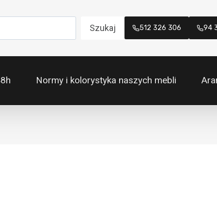
Szukaj
512 326 306
94 
48h
Normy i kolorystyka naszych mebli
Ara