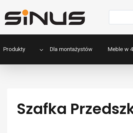
Przejdź
do
Szukaj
treści
Produkty
Dla montażystów
Meble w 
Szafka Przedszk