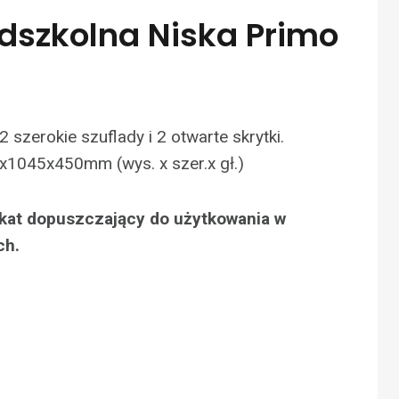
edszkolna Niska Primo
 szerokie szuflady i 2 otwarte skrytki.
x1045x450mm (wys. x szer.x gł.)
fikat dopuszczający do użytkowania w
ch.
N