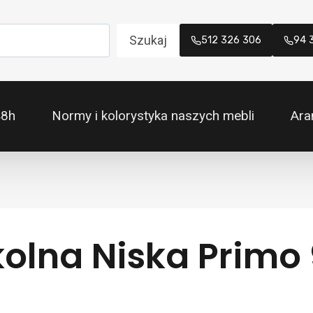
Szukaj
512 326 306
94 
48h
Normy i kolorystyka naszych mebli
Ara
olna Niska Primo 