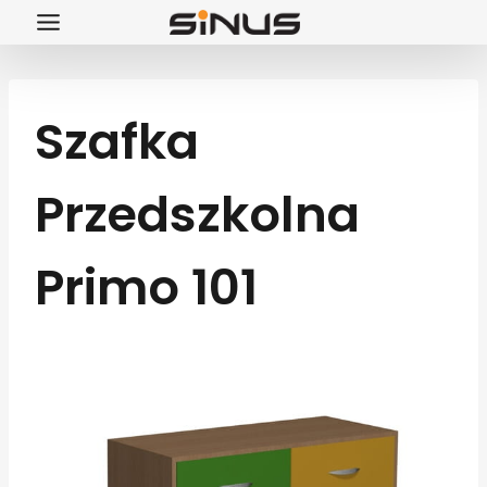
Przejdź
do
treści
Szafka
Przedszkolna
Primo 101